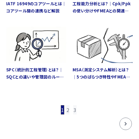
IATF 16949のコアツールとは｜
工程能力分析とは？｜Cpk/Ppk
コアツール間の連携など解説
の使い分けやFMEAとの関連性
など解説
SPC（統計的工程管理）とは？｜
MSA（測定システム解析）とは？
SQCとの違いや管理図のルール
｜5つのばらつき特性やFMEAへ
など解説
のフィードバックなど解説
投
稿
1
2
3
ナ
ビ